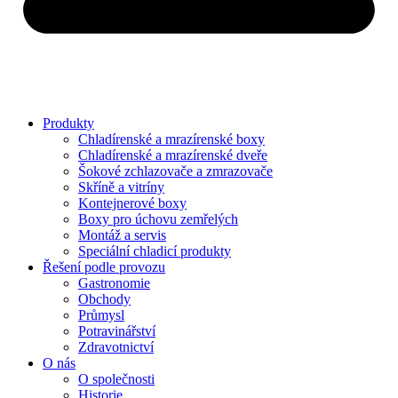
Produkty
Chladírenské a mrazírenské boxy
Chladírenské a mrazírenské dveře
Šokové zchlazovače a zmrazovače
Skříně a vitríny
Kontejnerové boxy
Boxy pro úchovu zemřelých
Montáž a servis
Speciální chladicí produkty
Řešení podle provozu
Gastronomie
Obchody
Průmysl
Potravinářství
Zdravotnictví
O nás
O společnosti
Historie