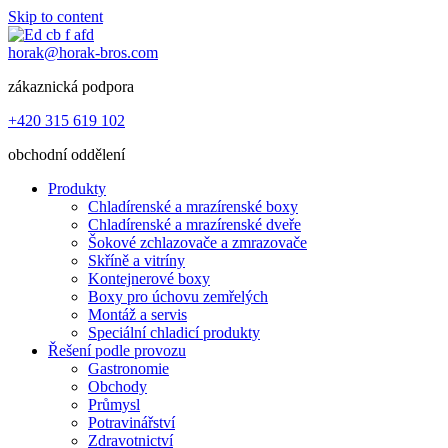
Skip to content
horak@horak-bros.com
zákaznická podpora
+420 315 619 102
obchodní oddělení
Produkty
Chladírenské a mrazírenské boxy
Chladírenské a mrazírenské dveře
Šokové zchlazovače a zmrazovače
Skříně a vitríny
Kontejnerové boxy
Boxy pro úchovu zemřelých
Montáž a servis
Speciální chladicí produkty
Řešení podle provozu
Gastronomie
Obchody
Průmysl
Potravinářství
Zdravotnictví