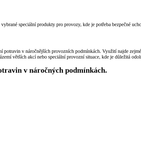
é vybrané speciální produkty pro provozy, kde je potřeba bezpečné uch
 potravin v náročnějších provozních podmínkách. Využití najde zejmén
zemí větších akcí nebo speciální provozní situace, kde je důležitá odo
otravin v náročných podmínkách.