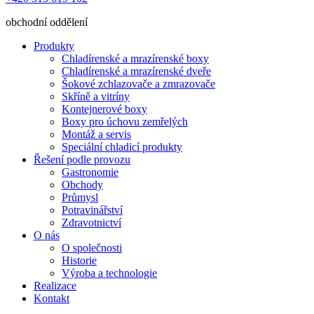
obchodní oddělení
Produkty
Chladírenské a mrazírenské boxy
Chladírenské a mrazírenské dveře
Šokové zchlazovače a zmrazovače
Skříně a vitríny
Kontejnerové boxy
Boxy pro úchovu zemřelých
Montáž a servis
Speciální chladicí produkty
Řešení podle provozu
Gastronomie
Obchody
Průmysl
Potravinářství
Zdravotnictví
O nás
O společnosti
Historie
Výroba a technologie
Realizace
Kontakt